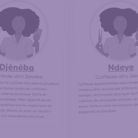
Ndeye
Djénéba
Coiffeuse afro Ze
ffeuse afro Zenaba
Coiffeuse expérimentée spécialisée
de la coiffure afro depuis plusieurs
lise toutes sortes de coiffures :
ages, extensions pique-lâche et
onnalisées. Mon objectif est de
 chevelure tout en respectant sa
us de détails ou pour un rendez-
cheveux afro, je propose différents s
tissages, techniques de pique-lâch
création de perruques uniques. J
savoir-faire à votre service pour de
élégantes et durables.
-moi directement en privé.