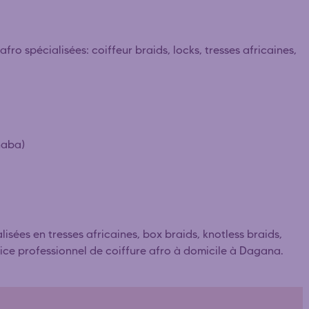
ro spécialisées: coiffeur braids, locks, tresses africaines,
naba)
ées en tresses africaines, box braids, knotless braids,
vice professionnel de coiffure afro à domicile à Dagana.