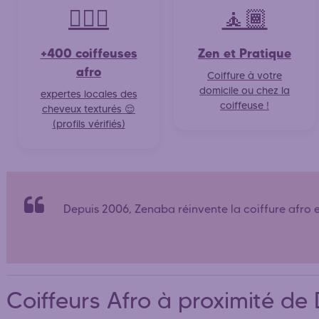
💇🏽‍♀️
🧘🏾
+400 coiffeuses
Zen et Pratique
afro
Coiffure à votre
domicile ou chez la
expertes locales des
coiffeuse !
cheveux texturés 😌
(profils vérifiés)
Depuis 2006, Zenaba réinvente la coiffure afro 
Coiffeurs Afro à proximité d