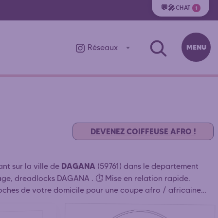
💬🎤
CHAT
1
MENU
Réseaux
DEVENEZ COIFFEUSE AFRO !
DAGANA
nt sur la ville de
(59761) dans le departement
issage, dreadlocks DAGANA . ⏱️ Mise en relation rapide.
oches de votre domicile pour une coupe afro / africaine