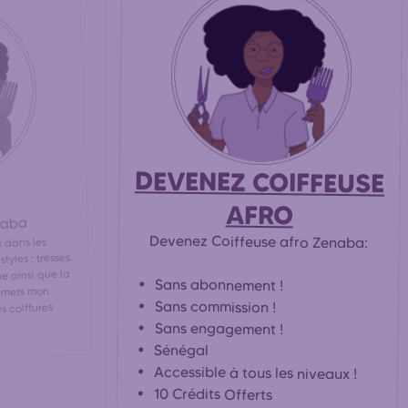
DEVENEZ COIFFEUSE
AFRO
naba
Devenez Coiffeuse afro Zenaba:
 dans les
tyles : tresses,
e ainsi que la
Sans abonnement !
e mets mon
Sans commission !
s coiffures
Sans engagement !
Sénégal
Accessible à tous les niveaux !
10 Crédits Offerts