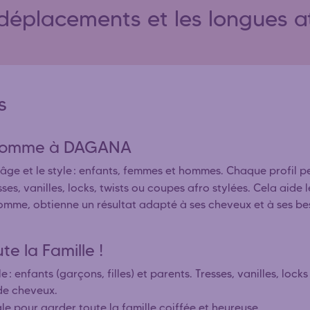
s déplacements et les longues at
s
/ homme à DAGANA
l’âge et le style : enfants, femmes et hommes. Chaque profil p
esses, vanilles, locks, twists ou coupes afro stylées. Cela aid
homme, obtienne un résultat adapté à ses cheveux et à ses be
e la Famille !
e : enfants (garçons, filles) et parents. Tresses, vanilles, lo
de cheveux.
éale pour garder toute la famille coiffée et heureuse.