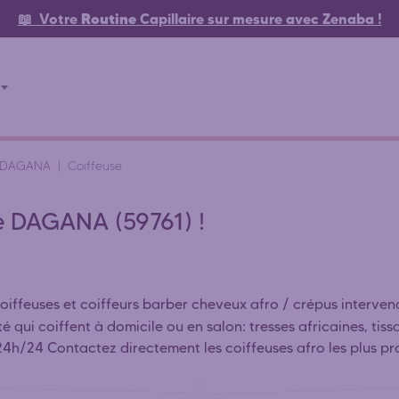
📖 Votre
Routine
Capillaire
sur mesure avec Zenaba
!
DAGANA
Coiffeuse
le DAGANA (59761) !
coiffeuses et coiffeurs barber cheveux afro / crépus intervena
ité qui coiffent à domicile ou en salon: tresses africaines, t
24h/24 Contactez directement les coiffeuses afro les plus pr